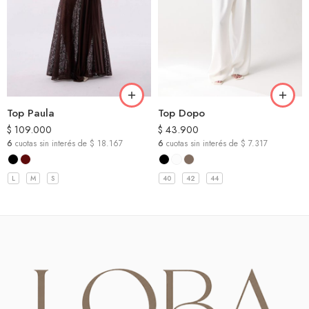
Top Paula
Top Dopo
$
109.000
$
43.900
6
cuotas sin interés de $ 18.167
6
cuotas sin interés de $ 7.317
L
M
S
40
42
44