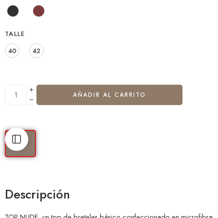
TALLE
40
42
AÑADIR AL CARRITO
Descripción
TOP NUDE, un top de breteles básico confeccionado en microfibra