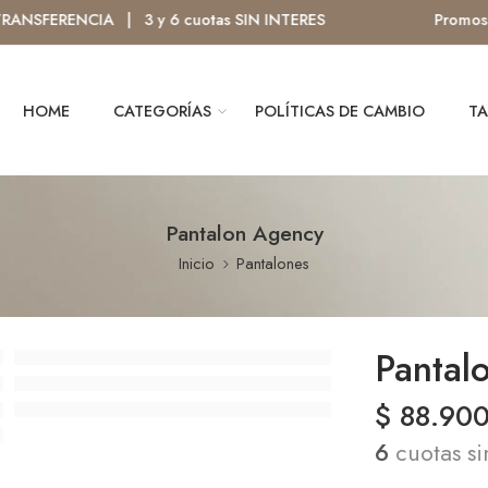
FERENCIA | 3 y 6 cuotas SIN INTERES
Promos Lanz
HOME
CATEGORÍAS
POLÍTICAS DE CAMBIO
TA
Pantalon Agency
Inicio
Pantalones
Pantal
$
88.90
6
cuotas si