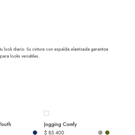
 look diario. Su cintura con espalda elastizada garantiza
ara looks versátiles.
Youth
Jogging Comfy
$
85.400