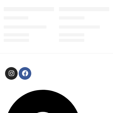
Falda Sparkly
Falda Minerva
$
71.800
$
57.400
6
cuotas sin interés de $ 11.967
6
cuotas sin interés de $ 9.567